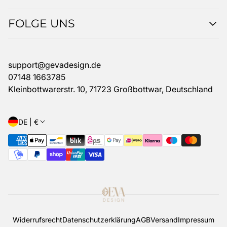
MEIN PROFIL
FOLGE UNS
HILFE & SERVICE
ÜBER UNS
INSTAGRAM
TIKTOK
support@gevadesign.de
ETSY
07148 1663785
Kleinbottwarerstr. 10, 71723 Großbottwar, Deutschland
DE | €
Widerrufsrecht
Datenschutzerklärung
AGB
Versand
Impressum