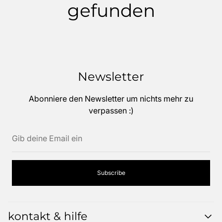
gefunden
Newsletter
Abonniere den Newsletter um nichts mehr zu
verpassen :)
Gib
deine
Email
ein
Subscribe
kontakt & hilfe