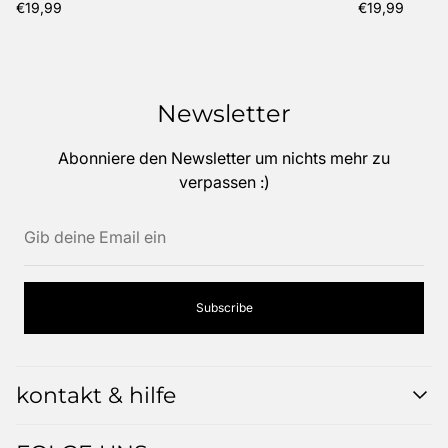
Regulärer
Regulärer
€19,99
€19,99
Preis
Preis
Newsletter
Abonniere den Newsletter um nichts mehr zu
verpassen :)
Gib
deine
Email
ein
Subscribe
kontakt & hilfe
MEIN PROFIL