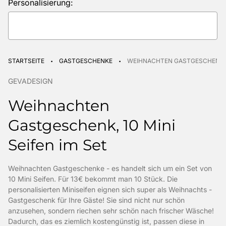
Personalisierung:
Selection will add
to the price
·
·
STARTSEITE
GASTGESCHENKE
WEIHNACHTEN GASTGESCHENK, 10
GEVADESIGN
Weihnachten
Gastgeschenk, 10 Mini
Seifen im Set
Weihnachten Gastgeschenke - es handelt sich um ein Set von
10 Mini Seifen. Für 13€ bekommt man 10 Stück. Die
personalisierten Miniseifen eignen sich super als Weihnachts -
Gastgeschenk für Ihre Gäste! Sie sind nicht nur schön
anzusehen, sondern riechen sehr schön nach frischer Wäsche!
Dadurch, das es ziemlich kostengünstig ist, passen diese in