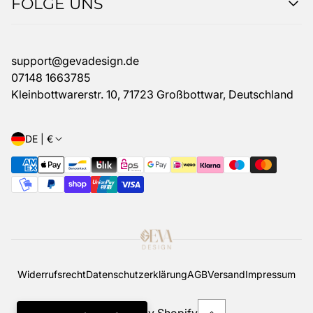
FOLGE UNS
HILFE & SERVICE
ÜBER UNS
INSTAGRAM
TIKTOK
support@gevadesign.de
ETSY
07148 1663785
Kleinbottwarerstr. 10, 71723 Großbottwar, Deutschland
DE | €
Widerrufsrecht
Datenschutzerklärung
AGB
Versand
Impressum
Powered by Shopify
|